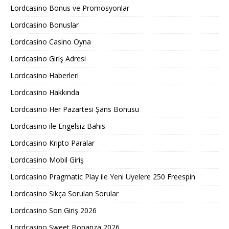
Lordcasino Bonus ve Promosyonlar
Lordcasino Bonuslar
Lordcasino Casino Oyna
Lordcasino Giriş Adresi
Lordcasino Haberleri
Lordcasino Hakkında
Lordcasino Her Pazartesi Şans Bonusu
Lordcasino ile Engelsiz Bahis
Lordcasino Kripto Paralar
Lordcasino Mobil Giriş
Lordcasino Pragmatic Play ile Yeni Üyelere 250 Freespin
Lordcasino Sıkça Sorulan Sorular
Lordcasino Son Giriş 2026
Lordcasino Sweet Bonanza 2026