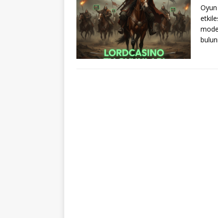
Oyun 
etkil
moder
bulun