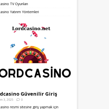
asino TV Oyunları
asino Yatırım Yöntemleri
dcasino Güvenilir Giriş
im 3, 2025
0
asino resmi sitesine giriş yapmak için