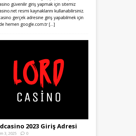
asino güvenilir giriş yapmak için sitemiz
asino.net resmi kaynaklarını kullanabilirsiniz.
asino gerçek adresine giriş yapabilmek için
rde hemen google.com.tr
[…]
dcasino 2023 Giriş Adresi
im 3, 2025
0