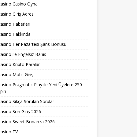
casino Casino Oyna
asino Giriş Adresi
asino Haberleri
casino Hakkında
asino Her Pazartesi Şans Bonusu
asino ile Engelsiz Bahis
asino Kripto Paralar
asino Mobil Giriş
asino Pragmatic Play ile Yeni Üyelere 250
pin
asino Sıkça Sorulan Sorular
asino Son Giriş 2026
casino Sweet Bonanza 2026
casino TV