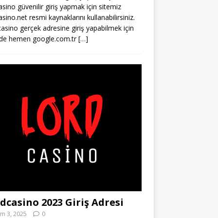
asino güvenilir giriş yapmak için sitemiz
asino.net resmi kaynaklarını kullanabilirsiniz.
asino gerçek adresine giriş yapabilmek için
rde hemen google.com.tr
[…]
dcasino 2023 Giriş Adresi
im 3, 2025
0