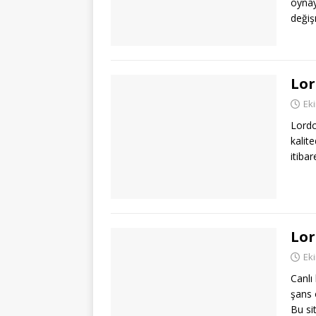
oynay
değiş
Lor
Eki
Lordc
kalit
itiba
Lor
Eki
Canlı
şans 
Bu sit