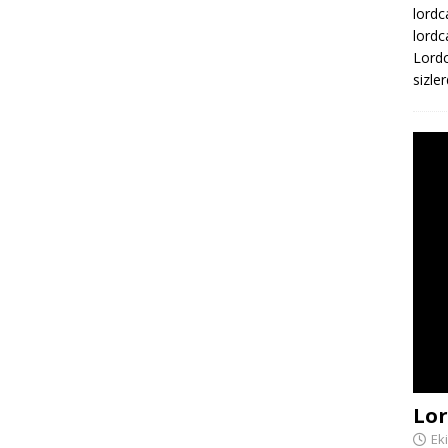
lordc
lordc
Lordc
sizle
Lor
Ek