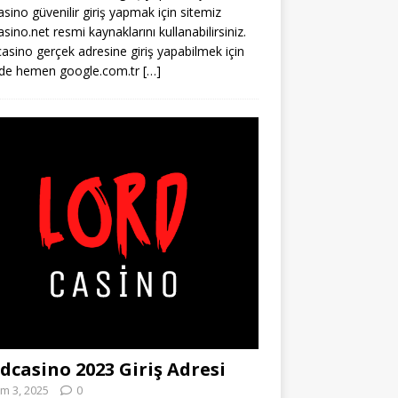
asino güvenilir giriş yapmak için sitemiz
asino.net resmi kaynaklarını kullanabilirsiniz.
asino gerçek adresine giriş yapabilmek için
rde hemen google.com.tr
[…]
dcasino 2023 Giriş Adresi
im 3, 2025
0